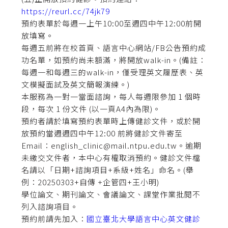
https://reurl.cc/74jk79
預約表單於每週一上午10:00至週四中午12:00前開
放填寫。
每週五前將在校首頁、語言中心網站/FB公告預約成
功名單，如預約尚未額滿，將開放walk-in。(備註：
每週一和每週三的walk-in，僅受理英文履歷表、英
文模擬面試及英文簡報演練。)
本服務為一對一當面諮詢，每人每週限參加 1 個時
段，每次 1 份文件 (以一頁A4內為限)。
預約者請於填寫預約表單時上傳健診文件，或於開
放預約當週週四中午12:00 前將健診文件寄至
Email：english_clinic@mail.ntpu.edu.tw。逾期
未繳交文件者，本中心有權取消預約。健診文件檔
名請以「日期+諮詢項目+系級+姓名」命名。(舉
例：20250303+自傳 +企管四+王小明)
學位論文、期刊論文、會議論文、課堂作業批閱不
列入諮詢項目。
預約前請先加入：
國立臺北大學語言中心英文健診