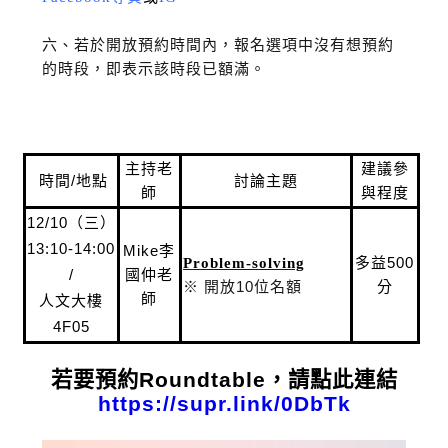
六、若於開放預約時間內，報名選項中沒有想預約
的時段，即表示該時段已額滿。
主持老
建議參
時間/地點
討論主題
師
與程度
12/10
（三）
13:10-14:00
Mike
李
多益500
Problem-solving
/
國仲老
※ 開放10位名額
分
師
人文大樓
4F05
若要預約Roundtable，請點此連結
https://supr.link/0DbTk