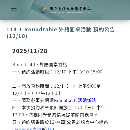
114-1 Roundtable 外語圓桌活動 預約公告
(12/10)
2025/11/28
Roundtable
外語圓桌會話
12/10
13:10-15:00
一、預約活動時段：
下
午
12/1
9:00
二、開放預約時間：
（一）上午
至
12/3
12:00
（三）中午
止
三、請務必事先閱讀
Roundtable
活動辦法
12/3
四、本次預約表單預計開放至
（三）中午
12:00
，將視同學預約情況提前關閉表單。
12/4(
)
五、預約結果將於
四
公告於語言中心網站、
Facebook
專頁
或
IG
。